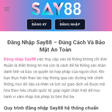
Bỏ
qua
nội
dung
ĐĂNG KÝ
ĐĂNG NHẬP
Đăng Nhập Say88 – Đúng Cách Và Bảo
Mật An Toàn
Đăng nhập Say88
việc truy cập vào hệ thống không chỉ đơn
thuần là điền thông tin mà còn là cách để hệ thống xác nhận
danh tính và bảo vệ quyền lợi hợp pháp của người chơi. Khi
bạn thực hiện thao tác này thông qua các đường link chính
thống, mọi dữ liệu cá nhân và lịch sử giao dịch sẽ được mã
hóa theo tiêu chuẩn quốc tế, giúp ngăn chặn triệt để mọi
hành vi xâm nhập trái phép từ bên thứ ba.
Quy trình đăng nhập Say88 hệ thống chuẩn