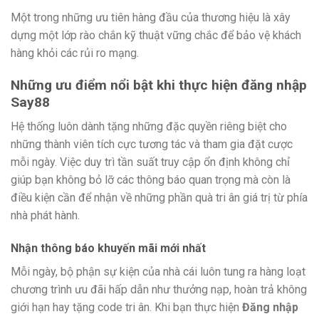
Một trong những ưu tiên hàng đầu của thương hiệu là xây
dựng một lớp rào chắn kỹ thuật vững chắc để bảo vệ khách
hàng khỏi các rủi ro mạng.
Những ưu điểm nổi bật khi thực hiện đăng nhập
Say88
Hệ thống luôn dành tặng những đặc quyền riêng biệt cho
những thành viên tích cực tương tác và tham gia đặt cược
mỗi ngày. Việc duy trì tần suất truy cập ổn định không chỉ
giúp bạn không bỏ lỡ các thông báo quan trọng mà còn là
điều kiện cần để nhận về những phần quà tri ân giá trị từ phía
nhà phát hành.
Nhận thông báo khuyến mãi mới nhất
Mỗi ngày, bộ phận sự kiện của nhà cái luôn tung ra hàng loạt
chương trình ưu đãi hấp dẫn như thưởng nạp, hoàn trả không
giới hạn hay tặng code tri ân. Khi bạn thực hiện
Đăng nhập