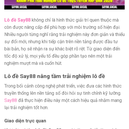
Lô đề Say88
không chỉ là hình thức giải trí quen thuộc mà
còn được nâng cấp để phù hợp với môi trường số hiện đại.
Nhiều người từng nghĩ rằng trải nghiệm này đơn giản và thiếu
sự đổi mới, nhưng khi tiếp cận trên nền tảng được đầu tư
bài bản, họ sẽ nhận ra sự khác biệt rõ rệt. Từ giao diện đến
tốc độ xử lý, mọi yếu tố đều góp phần tạo nên một trải
nghiệm mượt mà và cuốn hút.
Lô đề Say88 nâng tầm trải nghiệm lô đề
Trong bối cảnh công nghệ phát triển, việc đưa các hình thức
truyền thống lên nền tảng số đòi hỏi sự tinh chỉnh kỹ lưỡng.
Say88
đã thực hiện điều này một cách hiệu quả nhằm mang
lại trải nghiệm tốt hơn.
Giao diện trực quan