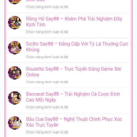
Khám
Trực
Chức năng bình luận bị tắt
ở
Phá
Tuyến
Poker
Trải
Online
Say88
Rồng Hổ Say88 – Khám Phá Trải Nghiệm Đầy
Nghiệm
–
Trực
Kịch Tính
Khám
Tuyến
Chức năng bình luận bị tắt
ở
Phá
2026
Rồng
Nghệ
Hổ
SicBo Say88 – Đẳng Cấp Với Tỷ Lệ Thưởng Cực
Thuật
Say88
Đấu
Khủng
–
Trí
Chức năng bình luận bị tắt
ở
Khám
Đỉnh
SicBo
Phá
Cao
Say88
Roulette Say88 – Trực Tuyến Đẳng Game Bài
Trải
–
Nghiệm
Online
Đẳng
Đầy
Chức năng bình luận bị tắt
ở
Cấp
Kịch
Roulette
Với
Tính
Say88
Baccarat Say88 – Trải Nghiệm Cá Cược Đỉnh
Tỷ
–
Lệ
Cao Mỗi Ngày
Trực
Thưởng
Chức năng bình luận bị tắt
ở
Tuyến
Cực
Baccarat
Đẳng
Khủng
Say88
Bầu Cua Say88 – Nghệ Thuật Chinh Phục Xúc
Game
–
Bài
Xắc Trực Tuyến
Trải
Online
Chức năng bình luận bị tắt
ở
Nghiệm