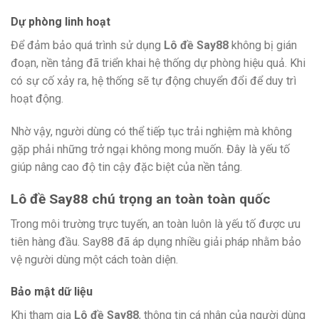
Dự phòng linh hoạt
Để đảm bảo quá trình sử dụng
Lô đề Say88
không bị gián
đoạn, nền tảng đã triển khai hệ thống dự phòng hiệu quả. Khi
có sự cố xảy ra, hệ thống sẽ tự động chuyển đổi để duy trì
hoạt động.
Nhờ vậy, người dùng có thể tiếp tục trải nghiệm mà không
gặp phải những trở ngại không mong muốn. Đây là yếu tố
giúp nâng cao độ tin cậy đặc biệt của nền tảng.
Lô đề Say88 chú trọng an toàn toàn quốc
Trong môi trường trực tuyến, an toàn luôn là yếu tố được ưu
tiên hàng đầu. Say88 đã áp dụng nhiều giải pháp nhằm bảo
vệ người dùng một cách toàn diện.
Bảo mật dữ liệu
Khi tham gia
Lô đề Say88
, thông tin cá nhân của người dùng