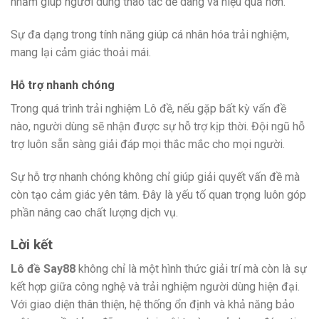
nhằm giúp người dùng thao tác dễ dàng và hiệu quả hơn.
Sự đa dạng trong tính năng giúp cá nhân hóa trải nghiệm,
mang lại cảm giác thoải mái.
Hỗ trợ nhanh chóng
Trong quá trình trải nghiệm Lô đề, nếu gặp bất kỳ vấn đề
nào, người dùng sẽ nhận được sự hỗ trợ kịp thời. Đội ngũ hỗ
trợ luôn sẵn sàng giải đáp mọi thắc mắc cho mọi người.
Sự hỗ trợ nhanh chóng không chỉ giúp giải quyết vấn đề mà
còn tạo cảm giác yên tâm. Đây là yếu tố quan trọng luôn góp
phần nâng cao chất lượng dịch vụ.
Lời kết
Lô đề Say88
không chỉ là một hình thức giải trí mà còn là sự
kết hợp giữa công nghệ và trải nghiệm người dùng hiện đại.
Với giao diện thân thiện, hệ thống ổn định và khả năng bảo