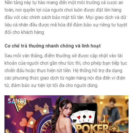
Nền tảng này tự hào mang đến một môi trường cá cược an
toàn, nơi quyền lợi của người chơi luôn được đặt lên hàng
đầu với các chính sách bảo mật tối tân. Mọi giao dịch và dữ
liệu cá nhân đều được mã hóa để đảm bảo sự riêng tư tuyệt
đối cho khách hàng.
Cơ chế trả thưởng nhanh chóng và linh hoạt
Sau mỗi ván thắng, điểm thưởng sẽ được cập nhật vào tài
khoản của người chơi gần như tức thì, cho phép bạn tiếp tục
chiến đấu hoặc thực hiện rút tiền. Hệ thống hỗ trợ đa dạng
các phương thức giao dịch từ ngân hàng nội địa đến ví điện
tử, đảm bảo sự tiện lợi tối đa cho người dùng.