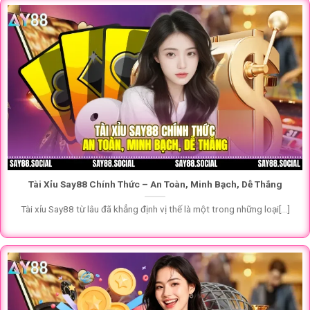
Tài Xỉu Say88 Chính Thức – An Toàn, Minh Bạch, Dễ Thắng
Tài xỉu Say88 từ lâu đã khẳng định vị thế là một trong những loại[...]