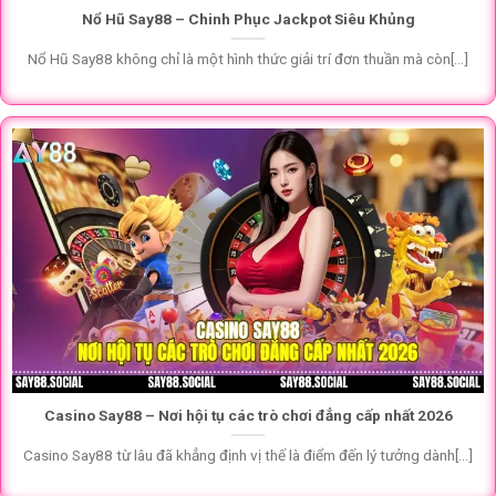
Nổ Hũ Say88 – Chinh Phục Jackpot Siêu Khủng
Nổ Hũ Say88 không chỉ là một hình thức giải trí đơn thuần mà còn[...]
Casino Say88 – Nơi hội tụ các trò chơi đẳng cấp nhất 2026
Casino Say88 từ lâu đã khẳng định vị thế là điểm đến lý tưởng dành[...]