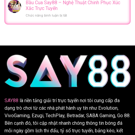
Say88
Bầu Cua Say88 – Nghệ Thuật Chinh Phục Xúc
Game
–
Bài
Xắc Trực Tuyến
Trải
Online
Chức năng bình luận bị tắt
ở
Nghiệm
Bầu
Cá
Cua
Cược
Say88
Đỉnh
–
Cao
Nghệ
Mỗi
Thuật
Ngày
Chinh
Phục
Xúc
Xắc
Trực
Tuyến
SAY88
là nền tảng giải trí trực tuyến nơi tôi cung cấp đa
dạng trò chơi từ các nhà phát hành uy tín như Evolution,
VivoGaming, Ezugi, TechPlay, Betradar, SABA Gaming, Go 88.
Bên cạnh đó, tôi cập nhật nhanh chóng thông tin bóng đá
mỗi ngày gồm lịch thi đấu, tỷ số trực tuyến, bảng kèo, kết