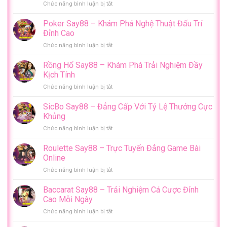
Chức năng bình luận bị tắt
ở
Thế
Tuyến
Lô
Giới
Đề Say88
Poker Say88 – Khám Phá Nghệ Thuật Đấu Trí
Giải
–
Trí
Đỉnh Cao
Khám
Trực
Chức năng bình luận bị tắt
ở
Phá
Tuyến
Poker
Trải
Online
Say88
Rồng Hổ Say88 – Khám Phá Trải Nghiệm Đầy
Nghiệm
–
Trực
Kịch Tính
Khám
Tuyến
Chức năng bình luận bị tắt
ở
Phá
2026
Rồng
Nghệ
Hổ
SicBo Say88 – Đẳng Cấp Với Tỷ Lệ Thưởng Cực
Thuật
Say88
Đấu
Khủng
–
Trí
Chức năng bình luận bị tắt
ở
Khám
Đỉnh
SicBo
Phá
Cao
Say88
Roulette Say88 – Trực Tuyến Đẳng Game Bài
Trải
–
Nghiệm
Online
Đẳng
Đầy
Chức năng bình luận bị tắt
ở
Cấp
Kịch
Roulette
Với
Tính
Say88
Baccarat Say88 – Trải Nghiệm Cá Cược Đỉnh
Tỷ
–
Lệ
Cao Mỗi Ngày
Trực
Thưởng
Chức năng bình luận bị tắt
ở
Tuyến
Cực
Baccarat
Đẳng
Khủng