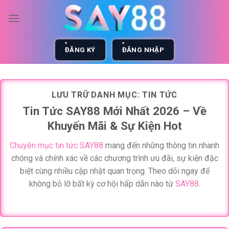
Bỏ
qua
nội
dung
ĐĂNG KÝ
ĐĂNG NHẬP
LƯU TRỮ DANH MỤC:
TIN TỨC
Tin Tức SAY88 Mới Nhất 2026 – Về
Khuyến Mãi & Sự Kiện Hot
Chuyên mục tin tức SAY88
mang đến những thông tin nhanh
chóng và chính xác về các chương trình ưu đãi, sự kiện đặc
biệt cùng nhiều cập nhật quan trọng. Theo dõi ngay để
không bỏ lỡ bất kỳ cơ hội hấp dẫn nào từ
SAY88
.