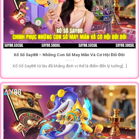
Xổ Số Say88 – Những Con Số May Mắn Và Cơ Hội Đổi Đời
Xổ Số Say88 từ lâu đã khẳng định vị thế là điểm đến lý tưởng[...]